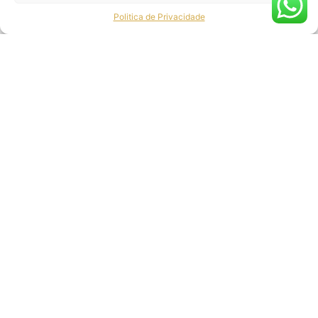
Politica de Privacidade
PROMESSA DA MARCA
Tratamento de Fungos e Micoses eficaz com
resultados visíveis na lâmina ungueal desde a 1ª
sessão
INOVAÇÃO
Utilizado a mais recente tecnologia da
CYNOSURE