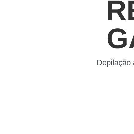
R
G
Depilação 