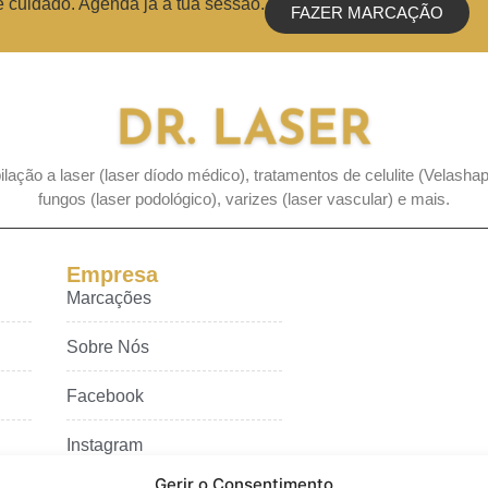
e cuidado. Agenda já a tua sessão.
FAZER MARCAÇÃO
lação a laser (laser díodo médico), tratamentos de celulite (Velasha
fungos (laser podológico), varizes (laser vascular) e mais.
Empresa
Marcações
Sobre Nós
Facebook
Instagram
Gerir o Consentimento