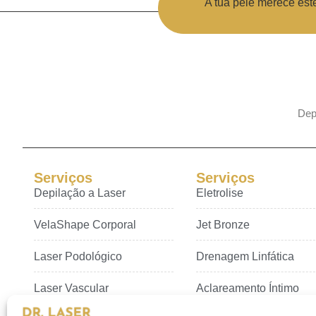
A tua pele merece est
Depi
Serviços
Serviços
Depilação a Laser
Eletrolise
VelaShape Corporal
Jet Bronze
Laser Podológico
Drenagem Linfática
Laser Vascular
Aclareamento Íntimo