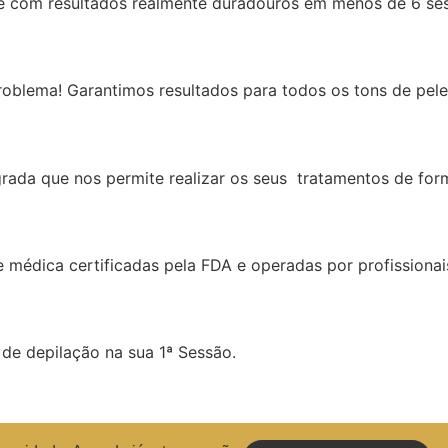
 e com resultados realmente duradouros em menos de 6 se
oblema! Garantimos resultados para todos os tons de pele
rada que nos permite realizar os seus tratamentos de form
médica certificadas pela FDA e operadas por profissionais
de depilação na sua 1ª Sessão.
onsigo +5€ para cada amiga de forma imediata